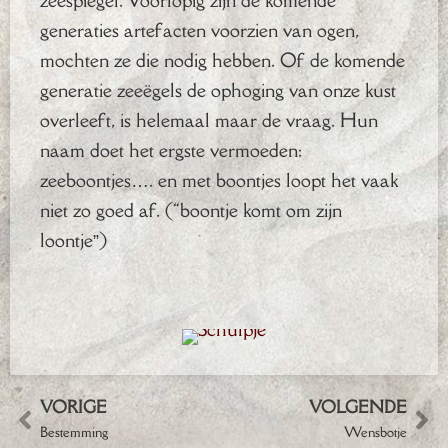
zeespiegel. Voorlopig zijn de komende
generaties artefacten voorzien van ogen,
mochten ze die nodig hebben. Of de komende
generatie zeeëgels de ophoging van onze kust
overleeft, is helemaal maar de vraag. Hun
naam doet het ergste vermoeden:
zeeboontjes…. en met boontjes loopt het vaak
niet zo goed af. (“boontje komt om zijn
loontje”)
VORIGE
VOLGENDE
Bestemming
Wensbotje